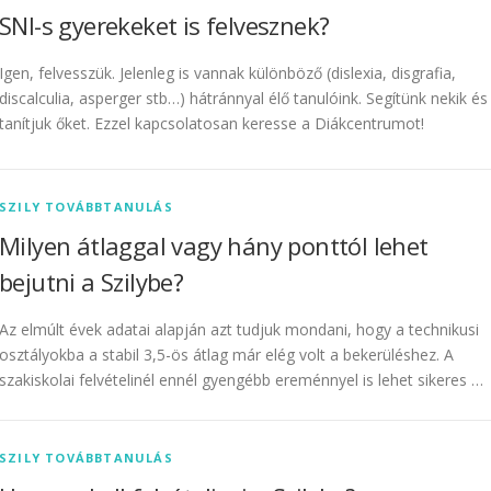
SNI-s gyerekeket is felvesznek?
Igen, felvesszük. Jelenleg is vannak különböző (dislexia, disgrafia,
discalculia, asperger stb…) hátránnyal élő tanulóink. Segítünk nekik és
tanítjuk őket. Ezzel kapcsolatosan keresse a Diákcentrumot!
SZILY TOVÁBBTANULÁS
Milyen átlaggal vagy hány ponttól lehet
bejutni a Szilybe?
Az elmúlt évek adatai alapján azt tudjuk mondani, hogy a technikusi
osztályokba a stabil 3,5-ös átlag már elég volt a bekerüléshez. A
szakiskolai felvételinél ennél gyengébb ereménnyel is lehet sikeres …
SZILY TOVÁBBTANULÁS