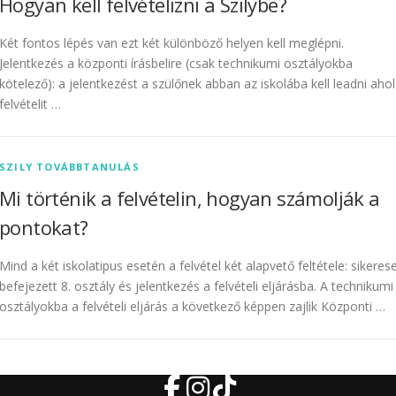
Hogyan kell felvételizni a Szilybe?
Két fontos lépés van ezt két különböző helyen kell meglépni.
Jelentkezés a központi írásbelire (csak technikumi osztályokba
kötelező): a jelentkezést a szülőnek abban az iskolába kell leadni ahol
felvételit …
SZILY TOVÁBBTANULÁS
Mi történik a felvételin, hogyan számolják a
pontokat?
Mind a két iskolatipus esetén a felvétel két alapvető feltétele: sikeres
befejezett 8. osztály és jelentkezés a felvételi eljárásba. A technikumi
osztályokba a felvételi eljárás a következő képpen zajlik Központi …